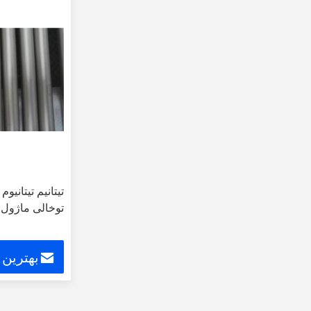
تیتانیم تیتانیوم
توخالی ماژول 
بهترین