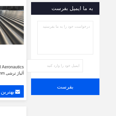
به ما ایمیل بفرست
cs
آلیاژ ترشی 22mm ضخامت دیوار ضخیم
بفرست
بهترین