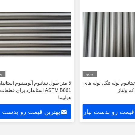
ویدیو
وی
 تیتانیوم لوله تنگ، لوله های
5 متر طول تیتانیوم آلومینیوم استاندار
کم ولتاژ
ASTM B861 استاندارد برای قطعات
هواپیما
 قیمت رو بدست بیار
بهترین قیمت رو بدست بی