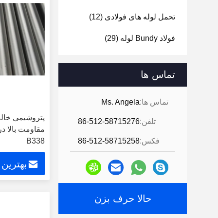
تحمل لوله های فولادی
(12)
فولاد Bundy لوله
(29)
لوله های فولادی خودرو
(12)
تماس ها
لوله مبدل حرارتی
(13)
تماس ها:
Ms. Angela
پتروشیمی خالص 
تلفن:
86-512-58715276
فکس:
86-512-58715258
B338
بهترین
حالا حرف بزن